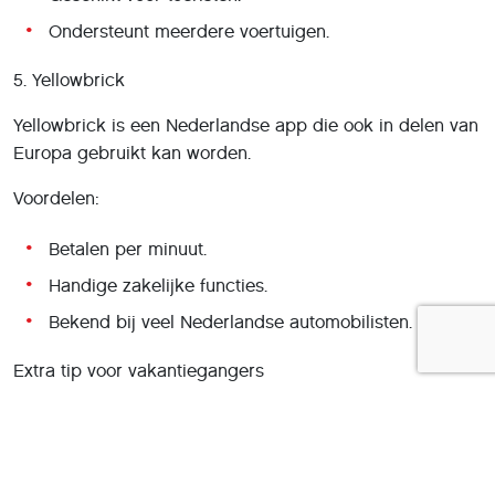
Ondersteunt meerdere voertuigen.
5. Yellowbrick
Yellowbrick is een Nederlandse app die ook in delen van
Europa gebruikt kan worden.
Voordelen:
Betalen per minuut.
Handige zakelijke functies.
Bekend bij veel Nederlandse automobilisten.
Extra tip voor vakantiegangers
Installeer uw parkeerapp al vóór vertrek en koppel alvast
uw betaalmethode. Niets is vervelender dan op een druk
plein in Frankrijk of Italië eerst nog een account te