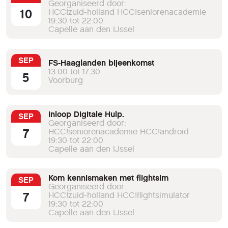
Georganiseerd door:
10
HCC!zuid-holland HCC!seniorenacademie
19:30 tot 22:00
Capelle aan den IJssel
SEP
FS-Haaglanden bijeenkomst
13:00 tot 17:30
5
Voorburg
Inloop Digitale Hulp.
SEP
Georganiseerd door:
7
HCC!seniorenacademie HCC!android
19:30 tot 22:00
Capelle aan den IJssel
Kom kennismaken met flightsim
SEP
Georganiseerd door:
7
HCC!zuid-holland HCC!flightsimulator
19:30 tot 22:00
Capelle aan den IJssel