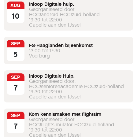
Inloop Digitale hulp.
AUG
Georganiseerd door:
10
HCC!android HCC!zuid-holland
19:30 tot 22:00
Capelle aan den IJssel
SEP
FS-Haaglanden bijeenkomst
13:00 tot 17:30
5
Voorburg
Inloop Digitale Hulp.
SEP
Georganiseerd door:
7
HCC!seniorenacademie HCC!zuid-holland
19:30 tot 22:00
Capelle aan den IJssel
Kom kennismaken met flightsim
SEP
Georganiseerd door:
7
HCC!flightsimulator HCC!zuid-holland
19:30 tot 22:00
Capelle aan den IJssel