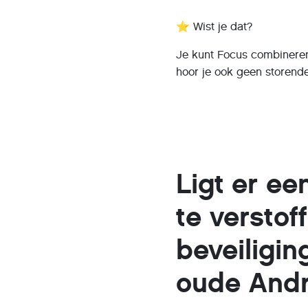
⭐ Wist je dat?
Je kunt Focus combineren 
hoor je ook geen storende
Ligt er e
te versto
beveiligi
oude Andr