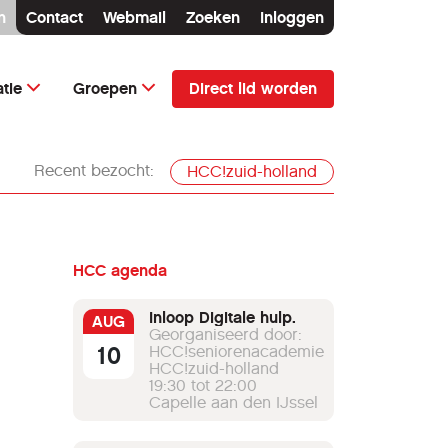
n
Contact
Webmail
Zoeken
Inloggen
Direct lid worden
tie
Groepen
Recent bezocht:
HCC!zuid-holland
HCC agenda
Inloop Digitale hulp.
AUG
Georganiseerd door:
10
HCC!seniorenacademie
HCC!zuid-holland
19:30 tot 22:00
Capelle aan den IJssel