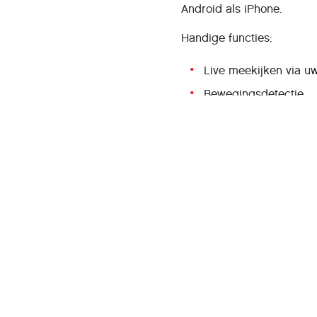
Android als iPhone.
Handige functies:
Live meekijken via uw
Bewegingsdetectie.
Nachtzicht (voor toest
Tweeweg-audio.
Opnames terugkijken 
AtHome Camera
Ook AtHome Camera is een
ondersteunt meerdere ca
IP Webcam (alleen Androi
Voor Android-gebruikers 