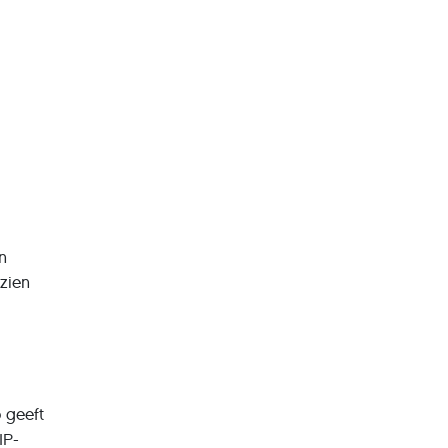
n
 zien
 geeft
IP-