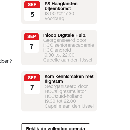
FS-Haaglanden
SEP
bijeenkomst
5
13:00 tot 17:30
Voorburg
Inloop Digitale Hulp.
SEP
Georganiseerd door:
7
HCC!seniorenacademie
HCC!android
19:30 tot 22:00
Capelle aan den IJssel
 doen?
Kom kennismaken met
SEP
flightsim
7
Georganiseerd door:
HCC!flightsimulator
HCC!zuid-holland
19:30 tot 22:00
Capelle aan den IJssel
Bekijk de volledige agenda