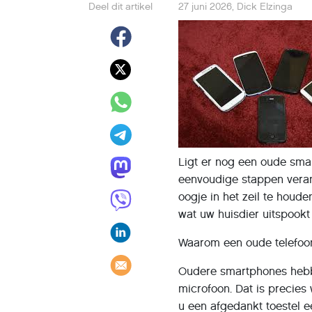
Deel dit artikel
27 juni 2026
,
Dick Elzinga
Ligt er nog een oude sma
eenvoudige stappen veran
oogje in het zeil te houde
wat uw huisdier uitspookt 
Waarom een oude telefoo
Oudere smartphones hebb
microfoon. Dat is precie
u een afgedankt toestel 