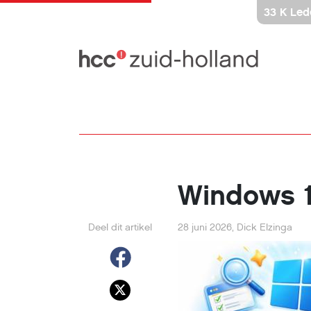
Ga
33 K Led
direct
naar
inhoud
Windows 1
Deel dit artikel
28 juni 2026
,
Dick Elzinga