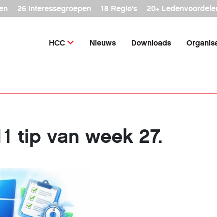
en
26 interessegroepen
18 Regio's
20+ Ledenvoordele
HCC
Nieuws
Downloads
Organisa
1 tip van week 27.