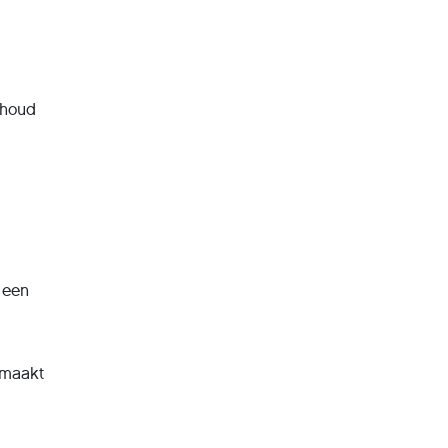
nhoud
 een
 maakt