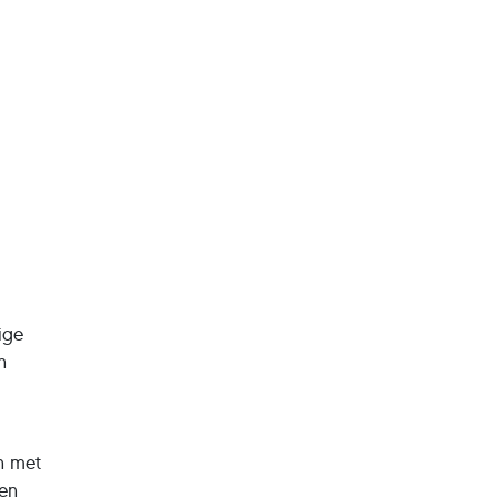
ige
n
n met
den