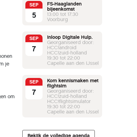
FS-Haaglanden
SEP
bijeenkomst
5
13:00 tot 17:30
Voorburg
Inloop Digitale Hulp.
SEP
Georganiseerd door:
7
HCC!android
HCC!zuid-holland
chonen
19:30 tot 22:00
Capelle aan den IJssel
m je
Kom kennismaken met
SEP
flightsim
7
Georganiseerd door:
HCC!zuid-holland
ngen om
HCC!flightsimulator
19:30 tot 22:00
Capelle aan den IJssel
Bekijk de volledige agenda