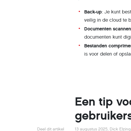
Back-up
: Je kunt be
veilig in de cloud te
Documenten scanne
documenten kunt digi
Bestanden comprime
is voor delen of opsla
Een tip vo
gebruikers
Deel dit artikel
13 augustus 2025
,
Dick Elzin