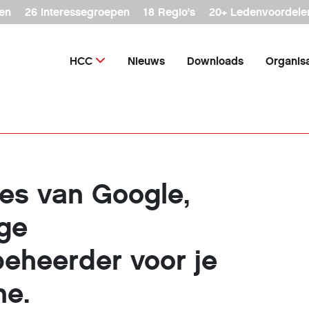
en
26 interessegroepen
18 Regio's
20+ Ledenvoordele
HCC
Nieuws
Downloads
Organisa
les van Google,
ge
eheerder voor je
ne.