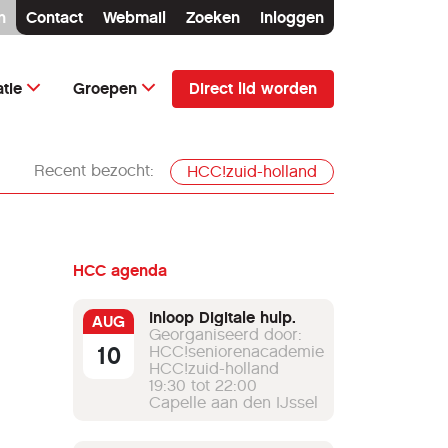
n
Contact
Webmail
Zoeken
Inloggen
Direct lid worden
tie
Groepen
Recent bezocht:
HCC!zuid-holland
HCC agenda
Inloop Digitale hulp.
AUG
Georganiseerd door:
10
HCC!seniorenacademie
HCC!zuid-holland
19:30 tot 22:00
Capelle aan den IJssel