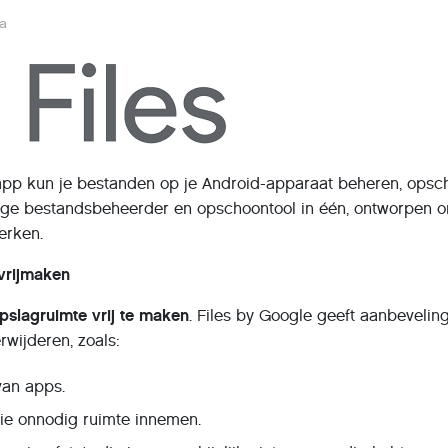
ga
pp kun je bestanden op je Android-apparaat beheren, ops
dige bestandsbeheerder en opschoontool in één, ontworpen o
erken.
vrijmaken
pslagruimte vrij te maken
. Files by Google geeft aanbeveli
wijderen, zoals:
an apps.
ie onnodig ruimte innemen.