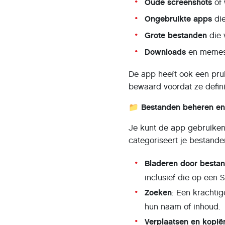
Oude screenshots
of 
Ongebruikte apps
die
Grote bestanden
die 
Downloads
en memes 
De app heeft ook een pru
bewaard voordat ze defini
📁 Bestanden beheren en
Je kunt de app gebruiken
categoriseert je bestande
Bladeren door besta
inclusief die op een 
Zoeken
: Een krachtig
hun naam of inhoud.
Verplaatsen en kopië