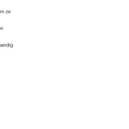
om ze
en
handig