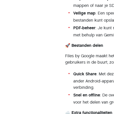
mappen of naar je SD
Veilige map
: Een spe
bestanden kunt opslaa
PDF-beheer
: Je kunt
met behulp van Gemin
🚀 Bestanden delen
Files by Google maakt he
gebruikers in de buurt, zo
Quick Share
: Met de
ander Android-appara
verbinding.
Snel en offline
: De ov
voor het delen van gr
☁️ Extra functionaliteiten