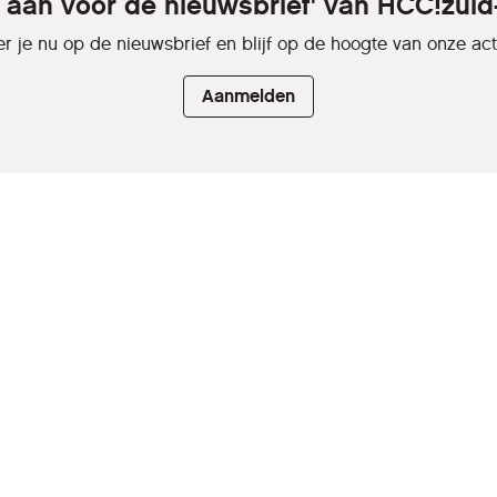
e aan voor de nieuwsbrief' van HCC!zuid
r je nu op de nieuwsbrief en blijf op de hoogte van onze activ
Aanmelden
Inloggen
Sitemap
ing