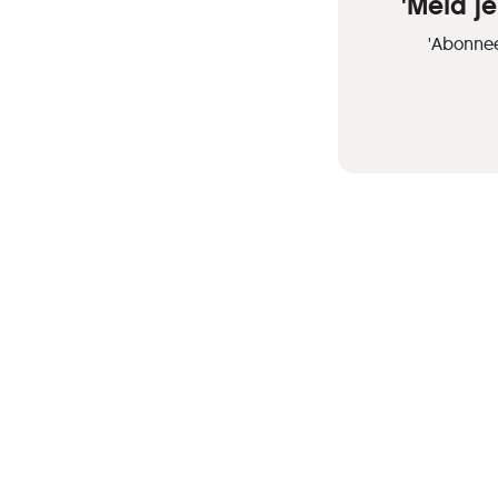
'Meld j
'Abonnee
HCC is een verenig
van computer- en
tech-liefhebbers.