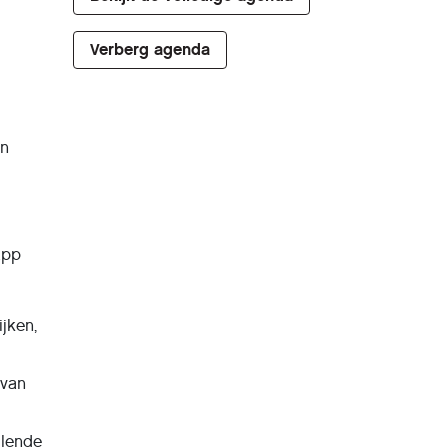
Verberg agenda
en
app
jken,
 van
llende