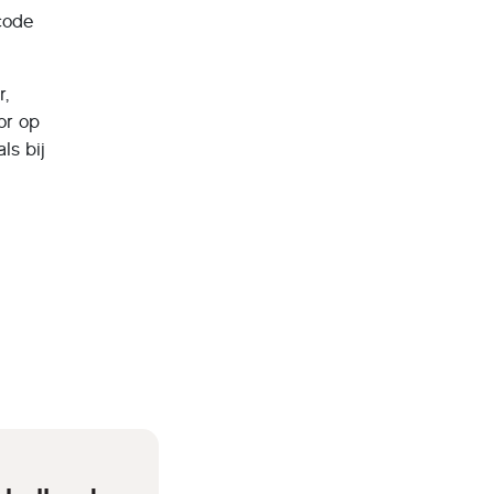
 code
r,
or op
ls bij