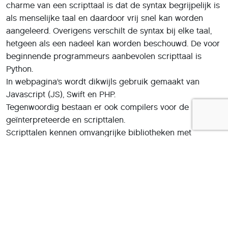
charme van een scripttaal is dat de syntax begrijpelijk is
als menselijke taal en daardoor vrij snel kan worden
aangeleerd. Overigens verschilt de syntax bij elke taal,
hetgeen als een nadeel kan worden beschouwd. De voor
beginnende programmeurs aanbevolen scripttaal is
Python.
In webpagina’s wordt dikwijls gebruik gemaakt van
Javascript (JS), Swift en PHP.
Tegenwoordig bestaan er ook compilers voor de
geïnterpreteerde en scripttalen.
Scripttalen kennen omvangrijke bibliotheken met
software (libraries), die je in eigen programma’s kunt
inzetten. Vooral open source kent er vele; nagenoeg elk
(deel)probleem is al eens door iemand opgelost en ter
beschikking gesteld. Doe daar je voordeel mee. Perl
(CPAN) en Python (pip) zijn voorbeelden.
Leerlingen van de basisschool en het voortgezet
onderwijs maken vaak gebruik van visuele